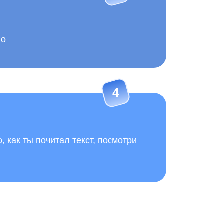
го
4
, как ты почитал текст, посмотри