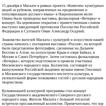
15 декабря в Маскате в рамках проекта «Комплекс культурных
акций за рубежом, направленных на продвижение и
популяризацию русского языка» в Национальном музее
Омана были проведены выставка, фольклорная «Вечерка» и
концерт. На церемонии открытия с приветственным словом
выступил заведующий протоколом Посольства Российской
Федерации в Султанате Оман Александр Осадчий.
Знакомство жителей Маската с культурой и искусством нашей
страны началось с посещения выставки «Россия», на которой
были представлены фотографии, сделанные на Дальнем
Востоке и Алтае, на полуострове Крым и озере Байкал, в
Москве и Санкт-Петербурге. Затем состоялась фольклорная
«Вечерка», которую подготовили и провели участники
Московского народного хора. Коллектив, состоящий из
выпускников Российской академии музыки имени Гнесиных
и Московского государственного института культуры, в
увлекательной форме познакомил гостей с русским народным
творчеством.
Кульминацией культурной программы стал концерт
Государственного академического Северного русского
народного хора. Жители Маската с большой теплотой
встретили прославленный коллектив. Примечательно, что хор