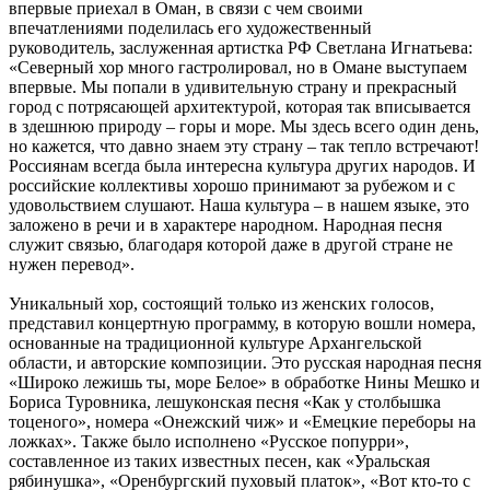
впервые приехал в Оман, в связи с чем своими
впечатлениями поделилась его художественный
руководитель, заслуженная артистка РФ Светлана Игнатьева:
«Северный хор много гастролировал, но в Омане выступаем
впервые. Мы попали в удивительную страну и прекрасный
город с потрясающей архитектурой, которая так вписывается
в здешнюю природу – горы и море. Мы здесь всего один день,
но кажется, что давно знаем эту страну – так тепло встречают!
Россиянам всегда была интересна культура других народов. И
российские коллективы хорошо принимают за рубежом и с
удовольствием слушают. Наша культура – в нашем языке, это
заложено в речи и в характере народном. Народная песня
служит связью, благодаря которой даже в другой стране не
нужен перевод».
Уникальный хор, состоящий только из женских голосов,
представил концертную программу, в которую вошли номера,
основанные на традиционной культуре Архангельской
области, и авторские композиции. Это русская народная песня
«Широко лежишь ты, море Белое» в обработке Нины Мешко и
Бориса Туровника, лешуконская песня «Как у столбышка
тоценого», номера «Онежский чиж» и «Емецкие переборы на
ложках». Также было исполнено «Русское попурри»,
составленное из таких известных песен, как «Уральская
рябинушка», «Оренбургский пуховый платок», «Вот кто-то с