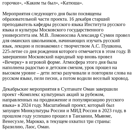
горочки», «Каким ты был», «Катюша».
Мероприятия следующего дня были посвящены
образовательной части проекта. 16 декабря старший
преподаватель кафедры русского языка Института русского
языка и культуры Московского государственного
университета им. М.В. Ломоносова Александр Сумин провел
для оманских школьников, начинающих изучать русский
язык, лекцию и познакомил с творчеством А.С. Пушкина,
225-летие со дня рождения которого отмечается в этом году. В
завершении Московский народный хор вновь провел
«Вечерку» в игровой форме. Атмосфера этого дня была
наполнена радостью и детским смехом, урок прошел на
высоком уровне – дети легко разучивали и повторяли слова на
русском языке, пели песни, а потом водили веселый хоровод.
Декабрьские мероприятия в Султанате Оман завершили
проект «Комплекс культурных акций за рубежом,
направленных на продвижение и популяризацию русского
языка» в 2024 году. Масштабный проект, который был
запущен Минкультуры России и МИД России в 2023 году, в
прошлом году успешно прошел в Танзании, Мьянме,
Венесуэле, Марокко, в текущем охватил три страны:
Бразилию, Лаос, Оман.